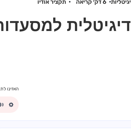
גיטליות
6 דק׳ קריאה
תקציר אודיו
יגיטלית למסעדות:
האזינו לתק
Mute
Settings