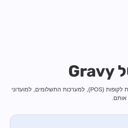
G
‏‏Gravy היא תשתית מתקדמת לניהול הזמנות ומכירות במקום. המערכת פועלת באופן עצמאי או מתחברת לקופות (POS), למערכות התשלומים, למועדוני
אותם.