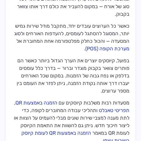
סוג של אורח — במקום להעביר את כולם דרך אותו צוואר
בקבוק.
כאשר כל הערוצים עובדים יחד, מתקבל מודל שירות גמיש
יותר, המסוגל להסתגל לעומסים, להעדפות האורחים ולסוג
המסעדה — והכול כחלק מפלטפורמה אחת המחוברת אל
מערכת הקופה (POS)
.
בפועל, קיוסקים יוצרים את הערך הגדול ביותר כאשר הם
פותרים צוואר בקבוק מוגדר וברור — בדרך כלל עומסים
בדלפק או נפח גבוה של הזמנות. במקום שכל האורחים
יעברו דרך אותה נקודת הזמנה, ניתן לפזר את העומס בין
מספר ערוצים.
מסעדות רבות משלבות קיוסקים עם
הזמנה באמצעות QR
,
תפריטי טאבלט
ותהליכי עבודה המחוברים לקופה, כדי
לתת מענה למצבי שירות שונים מבלי להעמיס על הצוות או
ליצור חיכוך חדש. ניתן גם להשוות את התאמת הקיוסק
לעומת QR במאמר
הזמנה באמצעות QR לעומת קיוסק
בשירות עצמי
.