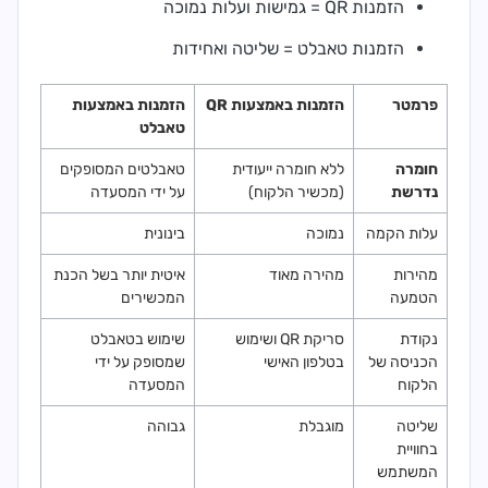
הזמנות QR = גמישות ועלות נמוכה
הזמנות טאבלט = שליטה ואחידות
פרמטר
הזמנות באמצעות QR
הזמנות באמצעות
טאבלט
חומרה
ללא חומרה ייעודית
טאבלטים המסופקים
נדרשת
(מכשיר הלקוח)
על ידי המסעדה
עלות הקמה
נמוכה
בינונית
מהירות
מהירה מאוד
איטית יותר בשל הכנת
הטמעה
המכשירים
נקודת
סריקת QR ושימוש
שימוש בטאבלט
הכניסה של
בטלפון האישי
שמסופק על ידי
הלקוח
המסעדה
שליטה
מוגבלת
גבוהה
בחוויית
המשתמש