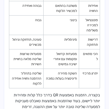
אחידות
משתנה בהתאם
גבוהה ואחידה
החוויה
למכשיר הלקוח
פוטנציאל
בינוני
גבוה
למכירה
משלימה
דרישות
מינימליות
טעינה, תחזוקה וניהול
תחזוקה
מכשירים
הכי מתאים
מסעדות קז׳ואל
מסעדות שרוצות
ל
ומקומות עם אזורי
שליטה מלאה בחוויית
ישיבה גמישים
השירות
יתרון מרכזי
השקה מהירה
שליטה בתהליך
ודיגיטציה בעלות נמוכה
ההזמנה וחוויה אחידה
ללקוח
בקצרה, הזמנות באמצעות QR בדרך כלל קלות ומהירות
יותר ליישום, בעוד שהזמנות באמצעות טאבלט מעניקות
למסעדה שליטה טובה יותר על אופן ההצגה, זרימת