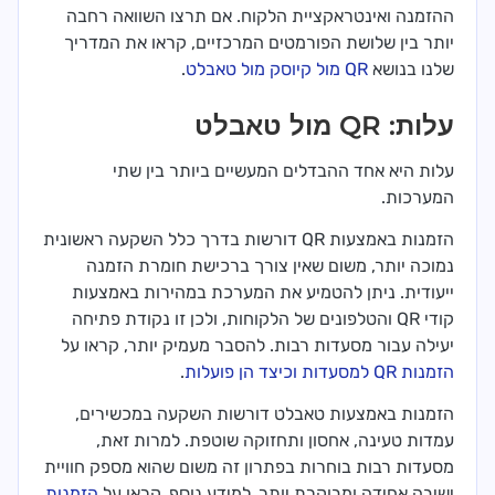
ההזמנה ואינטראקציית הלקוח. אם תרצו השוואה רחבה
יותר בין שלושת הפורמטים המרכזיים, קראו את המדריך
שלנו בנושא
QR מול קיוסק מול טאבלט
.
עלות: QR מול טאבלט
עלות היא אחד ההבדלים המעשיים ביותר בין שתי
המערכות.
הזמנות באמצעות QR דורשות בדרך כלל השקעה ראשונית
נמוכה יותר, משום שאין צורך ברכישת חומרת הזמנה
ייעודית. ניתן להטמיע את המערכת במהירות באמצעות
קודי QR והטלפונים של הלקוחות, ולכן זו נקודת פתיחה
יעילה עבור מסעדות רבות. להסבר מעמיק יותר, קראו על
הזמנות QR למסעדות וכיצד הן פועלות
.
הזמנות באמצעות טאבלט דורשות השקעה במכשירים,
עמדות טעינה, אחסון ותחזוקה שוטפת. למרות זאת,
מסעדות רבות בוחרות בפתרון זה משום שהוא מספק חוויית
ישיבה אחידה ומבוקרת יותר. למידע נוסף, קראו על
הזמנות