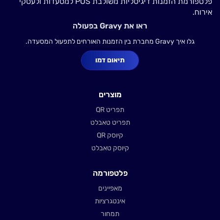
פלטפורמת הזמנות דיגיטליות משולבת POS למסעדות ולעסקי
אירוח.
ראו את Gravy בפעולה
גלו איך Gravy מחברת בין הזמנות האורחים לתפעול המסעדה.
תיאום דמו
מוצרים
תפריט QR
תפריט טאבלט
קיוסק QR
קיוסק טאבלט
פלטפורמה
מאפיינים
אינטגרציות
תמחור