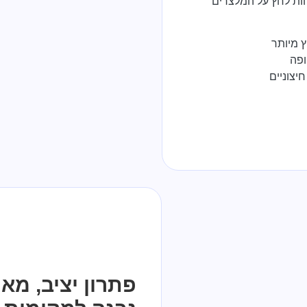
חות לחץ על המלצרים
ץ מיותר
ופה
צוניים
פתרון יציב, מא