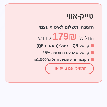
טייק-אווי
הזמנה ותשלום לאיסוף עצמי
179₪
החל מ־
לחודש
קיוסק QR דיגיטלי (הזמנות QR)
קיוסק טאבלט בתוספת 25%
הקמה חד-פעמית החל מ־₪1,500
התחילו עם טייק-אווי