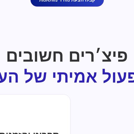
פיצ׳רים חשובים
עול אמיתי של הע