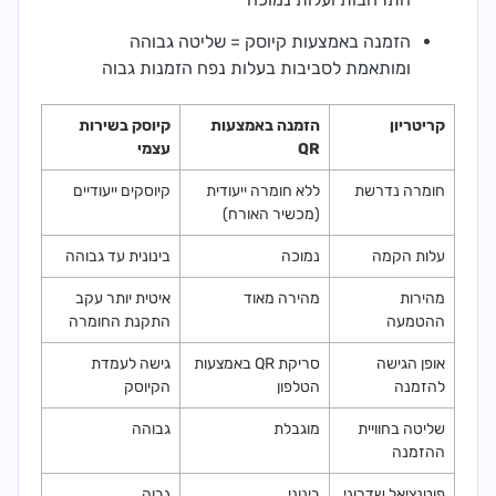
הזמנה באמצעות קיוסק = שליטה גבוהה
ומותאמת לסביבות בעלות נפח הזמנות גבוה
קריטריון
הזמנה באמצעות
קיוסק בשירות
QR
עצמי
חומרה נדרשת
ללא חומרה ייעודית
קיוסקים ייעודיים
(מכשיר האורח)
עלות הקמה
נמוכה
בינונית עד גבוהה
מהירות
מהירה מאוד
איטית יותר עקב
ההטמעה
התקנת החומרה
אופן הגישה
סריקת QR באמצעות
גישה לעמדת
להזמנה
הטלפון
הקיוסק
שליטה בחוויית
מוגבלת
גבוהה
ההזמנה
פוטנציאל שדרוגי
בינוני
גבוה