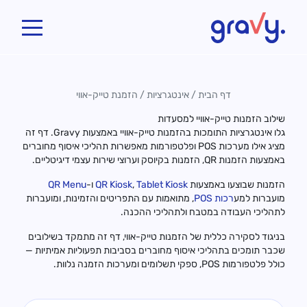
Gravy
דף הבית
/
אינטגרציות
/
הזמנת טייק-אווי
שילוב הזמנות טייק-אוויי למסעדות
גלו אינטגרציות התומכות בהזמנות טייק-אוויי באמצעות Gravy. דף זה
מציג אילו מערכות POS ופלטפורמות מאפשרות תהליכי איסוף מחוברים
באמצעות הזמנות QR, הזמנות בקיוסק וערוצי שירות עצמי דיגיטליים.
הזמנות שבוצעו באמצעות
Tablet Kiosk
,
QR Kiosk
ו-
QR Menu
מועברות למע
רכות
POS
, מתואמות עם התפריטים והזמינות, ומועברות
לתהליכי העבודה במטבח ולתהליכי ההכנה.
בניגוד לסקירה כללית של הזמנות טייק-אווי, דף זה מתמקד בשילובים
שכבר תומכים בתהליכי איסוף מחוברים בסביבות תפעוליות אמיתיות —
כולל פלטפורמות POS, ספקי תשלומים ומערכות הזמנה נלוות.