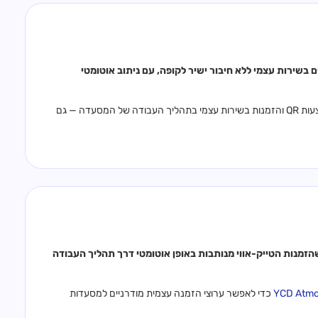
ות QR, תפריטי טאבלט וקיוסקים בשירות עצמי ללא חיבור ישיר לקופה, עם ניתוב אוטומטי
(לשעבר Beteabon) כדי לשלב הזמנות באמצעות QR והזמנות בשירות עצמי בתהליך העבודה של המסעדה — גם
קופת פרסטו, בזמן שהזמנות הטייק-אווי מנותבות באופן אוטומטי דרך תהליך העבודה
כדי לאפשר ערוצי הזמנה עצמית מודרניים למסעדות