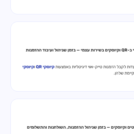
חיבור מלא בין Gravy לקופת נטלאנץ׳ להפעלת ערוצי הזמנות טייק-אווי ב-QR וקיוסקים בשירות עצמי — בזמן שניהול ועיבוד ההזמנות
ות לקבל הזמנות טייק-אווי דיגיטליות באמצעות
קיוסקי QR
ו
קיוסקי
יימת שלהן.
ן Gravy לקופת אביב להפעלת ערוצי הזמנה ב-QR, טאבלטים וקיוסקים — בזמן שניהול ההזמנות, השולחנות והתשלומים