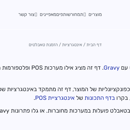
מוצרים
מאפיינים
תמחור
שותפים
צור קשר
דף הבית
/
אינטגרציות
/
הזמנת טאבלטים
 עם
Gravy
. דף זה מציג אילו 
פונקציונליות של המוצר, דף זה מתמקד באינטגרציות ש
 בקרו
בדף התכונות
של
אינטגרציית POS
.
לט פועלות במערכות מחוברות. או גלו פתרונות Gravy כגון