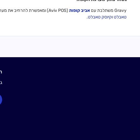
Gravy משתלבת עם
אביב קופות
(Aviv POS) ומאפשרת להרחיב את מערכת הקופה לערוצי הזמנה דיגיטליים מודרניים, כגון
טאבלט
וקיוסק טאבלט
.
ראו
גלו איך 