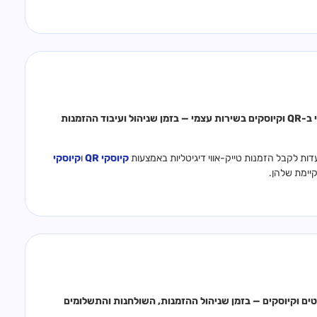
חיבור מלא בין Gravy לקופת נטלאנץ׳ להפעלת ערוצי הזמנות טייק-אווי ב-QR וקיוסקים בשירות עצמי — בזמן שניהול ועיבוד ההזמנות
ות לקבל הזמנות טייק-אווי דיגיטליות באמצעות
קיוסקי QR
ו
קיוסקי
יימת שלהן.
ן Gravy לקופת אביב להפעלת ערוצי הזמנה ב-QR, טאבלטים וקיוסקים — בזמן שניהול ההזמנות, השולחנות והתשלומים