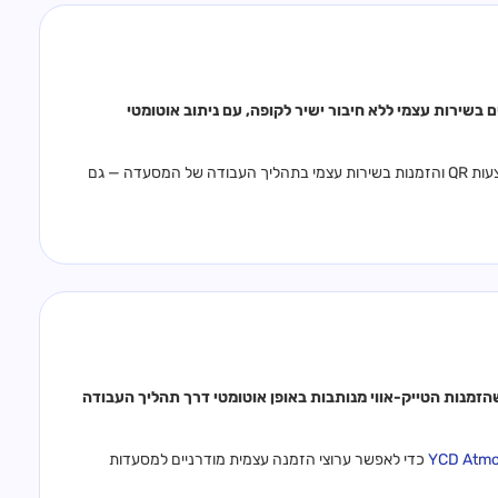
ות QR, תפריטי טאבלט וקיוסקים בשירות עצמי ללא חיבור ישיר לקופה, עם ניתוב אוטומטי
(לשעבר Beteabon) כדי לשלב הזמנות באמצעות QR והזמנות בשירות עצמי בתהליך העבודה של המסעדה — גם
קופת פרסטו, בזמן שהזמנות הטייק-אווי מנותבות באופן אוטומטי דרך תהליך העבודה
כדי לאפשר ערוצי הזמנה עצמית מודרניים למסעדות