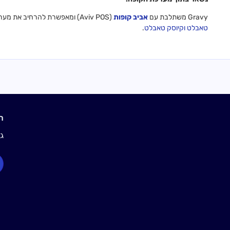
Gravy משתלבת עם
אביב קופות
(Aviv POS) ומאפשרת להרחיב את מערכת הקופה לערוצי הזמנה דיגיטליים מודרניים, כגון
טאבלט
וקיוסק טאבלט
.
ראו
גלו איך 