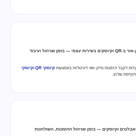
חיבור מלא בין Gravy לקופת נטלאנץ׳ להפעלת ערוצי הזמנות טייק-אווי ב-QR וקיוסקים בשירות עצמי — בזמן שניהול ועיבוד
ות לקבל הזמנות טייק-אווי דיגיטליות באמצעות
קיוסקי QR
ו
קיוסקי
הקיימת שלהן.
 מלא בין Gravy לקופת אביב להפעלת ערוצי הזמנה ב-QR, טאבלטים וקיוסקים — בזמן שניהול ההזמנות, השולחנות