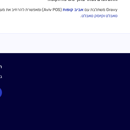
Gravy משתלבת עם
אביב קופות
(Aviv POS) ומאפשרת להרחיב את מערכת הקופה לערוצי הזמנה דיגיטליים מודרניים, כגון
טאבלט
וקיוסק טאבלט
.
ראו
גלו איך 