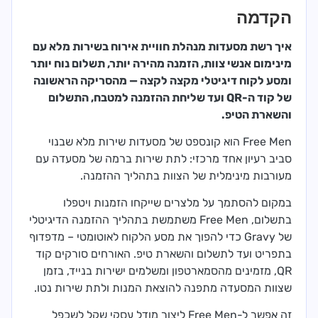
הקדמה
איך רשת מסעדות מנהלת חוויית אירוח בשירות מלא עם
מינימום אנשי צוות, הזמנה מהירה יותר, תשלום נוח יותר
ומסע לקוח דיגיטלי מקצה לקצה — מהסריקה הראשונה
של קוד ה-QR ועד שליחת ההזמנה למטבח, התשלום
והשארת הטיפ.
Free Men הוא קונספט של מסעדות שירות מלא שבנוי
סביב רעיון אחד מרכזי: לתת שירות ברמה של מסעדה עם
מעורבות מינימלית של הצוות בתהליך ההזמנה.
במקום להסתמך על מלצרים שייקחו הזמנות ויטפלו
בתשלום, Free Men משתמשת בתהליך ההזמנה הדיגיטלי
של Gravy כדי להפוך את מסע הלקוח לאוטומטי – מדפדוף
בתפריט ועד לתשלום והשארת טיפ. האורחים סורקים קוד
QR, מזמינים מהסמארטפון ומשלמים ישירות בנייד, בזמן
שצוות המסעדה מתפנה להוצאת המנות ולתת שירות נטו.
זה אפשר ל-Free Men ליצור מודל עסקי שקל לשכפל