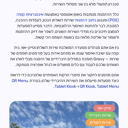
סנכרון תפעולי מלא בין שני מסלולי השירות.
כלל ההזמנות מנותבות באופן אוטומטי באמצעות
אינטגרציות קופה
(POS)
ומנגנון
ניתוב הזמנות
ישירות לשולחן הנכון, לעמדות ההכנה,
למטבח, לבר ולתחנות האיסוף הרלוונטיות. הדבר מסייע למסעדות
לצמצם חיכוכים בין מודלי השירות השונים, לשפר את דיוק ההזמנות
ולשמור על שליטה מלאה גם בשעות העומס הכי קשות.
בין אם אתם מנהלים מסעדה המשלבת שירות לשולחן וטייק-אווי, בית
קפה עם ישיבה ואיסוף עצמי, או מתחם אירוח בעל פורמטים חופפים של
שירות — Gravy תומכת במודלים היברידיים של הזמנה מבלי לאלץ את
הצוותים שלכם לעבוד עם כלים מפוצלים או לנהל אופרציה מנותקת.
אתם מוזמנים לחקור את סיפורי הלקוח האמיתיים שלפניכם כדי לראות
כיצד מסעדות מייעלות את השירות ההיברידי שלהן בעזרת
,
QR Menu
Tablet Menu
,
QR Kiosk
ו-
Tablet Kiosk
.
טייק-אווי
שירות היברידי
שירות לשולחן