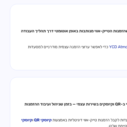
קופת פרסטו, בזמן שהזמנות הטייק-אווי מנותבות באופן אוטומטי דרך תהליך העבודה
כדי לאפשר ערוצי הזמנה עצמית מודרניים למסעדות
חיבור מלא בין Gravy לקופת נטלאנץ׳ להפעלת ערוצי הזמנות טייק-אווי ב-QR וקיוסקים בשירות עצמי — בזמן שניהול ועיבוד ההזמנות
ות לקבל הזמנות טייק-אווי דיגיטליות באמצעות
קיוסקי QR
ו
קיוסקי
יימת שלהן.