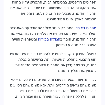
תפריטים מודפסים. במסעדות רבות, התפריט עדיין מהווה
אחד ממקורות החיכוך המשמעותיים ביותר — הוא מאט את
תהליך ההזמנה, מגביל את החשיפה למנות ומפחית
הכנסות באופן שאינו תמיד מורגש.
תפריט דיגיטלי
המתוכנן היטב יכול להתמודד עם האתגרים
האלה באופן ישיר. הוא מפחית את עלויות העדכון, מאיץ את
תהליך ההזמנה, תומך ב
הגדלת מכירות
ומשפר את חוויית
האורח כבר מהרגע הראשון.
בפועל, החיכוך הקשור לתפריט לעיתים קרובות אינו מורגש.
הוא מתבטא בהחלטות איטיות יותר, בחשיפה מוגבלת
למנות, בקושי לעדכן את התפריט ובהחמצת הזדמנויות
להכווין את תהליך ההזמנה.
לכן יותר ויותר מסעדות עוברות לתפריטים דיגיטליים — לא
משום שהם נראים מודרניים יותר, אלא משום שהם מסייעים
לייעל את התפעול, להגדיל הכנסות ולהפוך את חוויית
השירות לחלקה יותר הן עבור האורחים והן עבור הצוות.