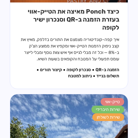
כיצד Ponch מאיצה את הטייק-אווי
בעזרת הזמנה ב-QR וסנכרון ישיר
לקופה
איך קפה-קונדיטוריה מצמצם את התורים בדלפק, מאיץ את
קצב ניפוק הזמנות הטייק-אווי ומקפיץ את ממוצע הצ'ק
ב-8% — וכל זה מבלי לגייס אף איש צוות נוסף ומבלי לייצר
עומס תפעולי על המטבח והקופאים בשעות השיא.
הזמנה ב-QR
סנכרון לקופה
קיצור תורים
תשלום בנייד
ניתוב למטבח
טייק-אווי
שירות היברידי
שירות לשולחן